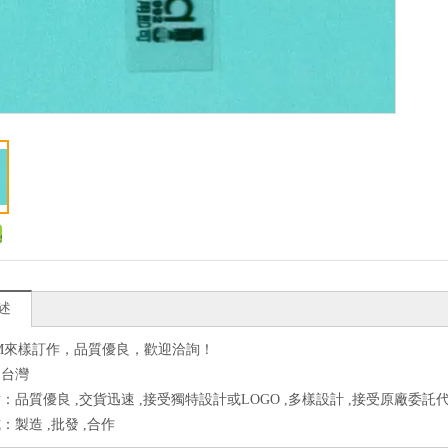
述
M來樣訂作，品質優良，歡迎洽詢！
：台灣
：品質優良 ,交貨迅速 ,接受獨特設計或LOGO ,多樣設計 ,接受原廠委託代
：製造 ,批發 ,合作