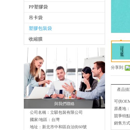
PP塑膠袋
吊卡袋
塑膠包裝袋
收縮膜
分享到:
產品描
可供OE
與我們聯絡
原產地
公司名稱：立騏包裝有限公司
競爭特點
國家/地區：台灣
銷售方式
地址：
新北市中和區自治街60號