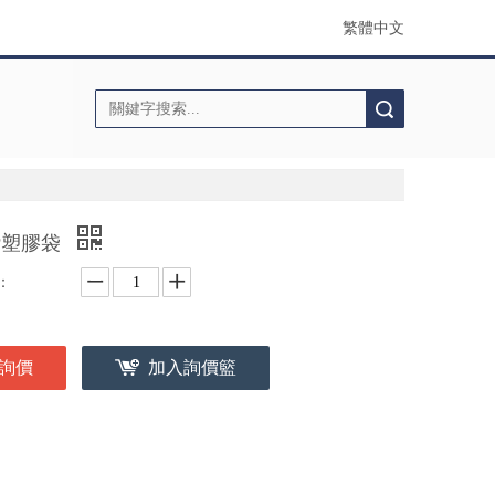
繁體中文
搜索
P塑膠袋
：
詢價
加入詢價籃