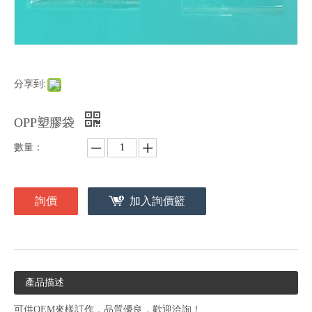
分享到:
OPP塑膠袋
數量：
詢價
加入詢價籃
產品描述
可供OEM來樣訂作，品質優良，歡迎洽詢！