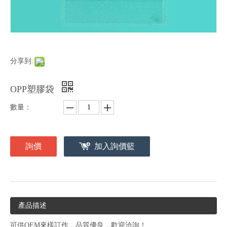
分享到:
OPP塑膠袋
數量：
詢價
加入詢價籃
產品描述
可供OEM來樣訂作，品質優良，歡迎洽詢！