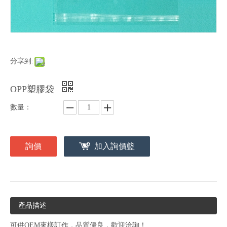
分享到:
OPP塑膠袋
數量：
詢價
加入詢價籃
產品描述
可供OEM來樣訂作，品質優良，歡迎洽詢！