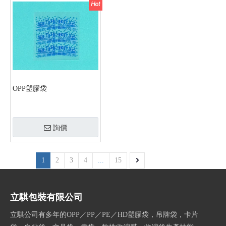
OPP塑膠袋
詢價
1
2
3
4
...
15
立騏包裝有限公司
立騏公司有多年的OPP／PP／PE／HD塑膠袋，吊牌袋，卡片