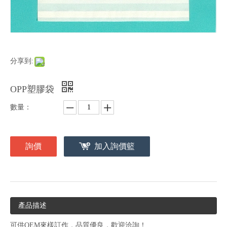
分享到:
OPP塑膠袋
數量：
詢價
加入詢價籃
產品描述
可供OEM來樣訂作，品質優良，歡迎洽詢！