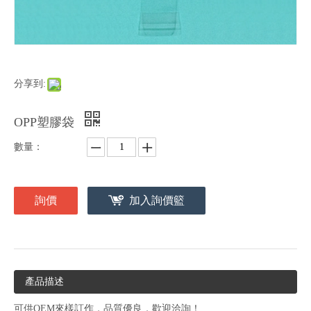
分享到:
OPP塑膠袋
數量：
詢價
加入詢價籃
產品描述
可供OEM來樣訂作，品質優良，歡迎洽詢！