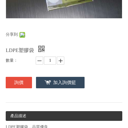
分享到:
LDPE塑膠袋
數量：
詢價
加入詢價籃
產品描述
LDPE塑膠袋，品質優良