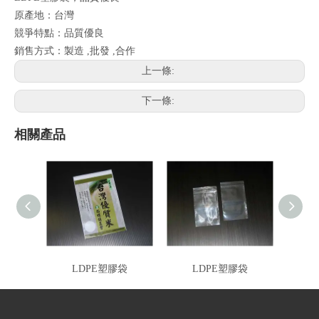
原產地：台灣
競爭特點：品質優良
銷售方式：製造 ,批發 ,合作
上一條:
下一條:
相關產品
LDPE塑膠袋
LDPE塑膠袋