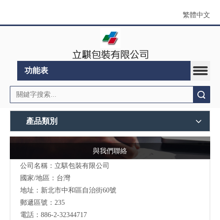
繁體中文
功能表
搜索
產品類別
與我們聯絡
公司名稱：立騏包裝有限公司
國家/地區：台灣
地址：
新北市中和區自治街60號
郵遞區號：235
電話：886-2-32344717