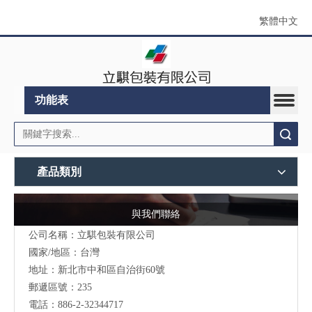
繁體中文
功能表
搜索
產品類別
與我們聯絡
公司名稱：立騏包裝有限公司
國家/地區：台灣
地址：
新北市中和區自治街60號
郵遞區號：235
電話：886-2-32344717