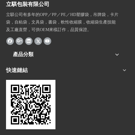
立騏包裝有限公司
立騏公司有多年的OPP／PP／PE／HD塑膠袋，吊牌袋，卡片
袋，自粘袋，文具袋，書袋，軟性收縮膜，收縮袋生產技能
及工廠直營，可供OEM來樣訂作，品質保證。
產品分類
快速鏈結