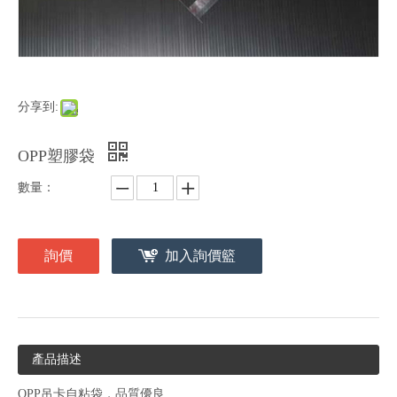
分享到:
OPP塑膠袋
數量：
詢價
加入詢價籃
產品描述
OPP吊卡自粘袋，品質優良